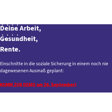
Presse
Karriere
Kontakt
DGB-Hauptseite
Hart verdient!
Über uns
Themen
Politik vor Ort
Deine Arbeit,
Service
Mitmachen
Gesundheit,
Rente.
Einschnitte in die soziale Sicherung in einem noch nie
dagewesenen Ausmaß geplant:
KOMM ZUR DEMO am 26. September!