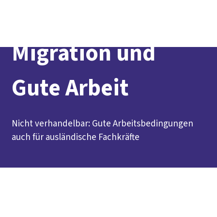
Presse
Karriere
Kontakt
DGB-Hauptseite
Über uns
Themen
Politik vor Ort
Migration und
Service
Mitmachen
Gute Arbeit
Nicht verhandelbar: Gute Arbeitsbedingungen
auch für ausländische Fachkräfte
Inhaltsverzeichnis
Gute Arbeit für Alle
Kurz erklärt
Faire Saisonarbeit
Unsere Forderungen als DGB
Beratungsstellen