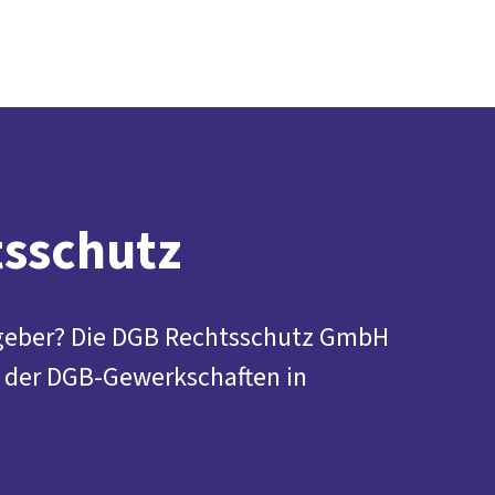
Presse
Karriere
Kontakt
DGB-Hauptseite
Über uns
Themen
Politik vor Ort
Service
Mitmachen
sschutz
tgeber? Die DGB Rechtsschutz GmbH
er der DGB-Gewerkschaften in