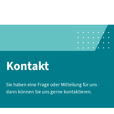
Presse
Karriere
Kontakt
DGB-Hauptseite
Über uns
Themen
Politik vor Ort
Service
Mitmachen
Kontakt
Sie haben eine Frage oder Mitteilung für uns -
dann können Sie uns gerne kontaktieren.