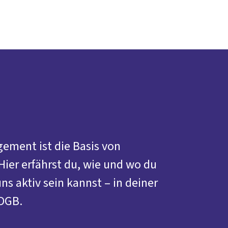
Presse
Karriere
Kontakt
DGB-Hauptseite
Über uns
Themen
Politik vor Ort
Service
Mitmachen
ement ist die Basis von
Hier erfährst du, wie und wo du
ns aktiv sein kannst – in deiner
DGB.