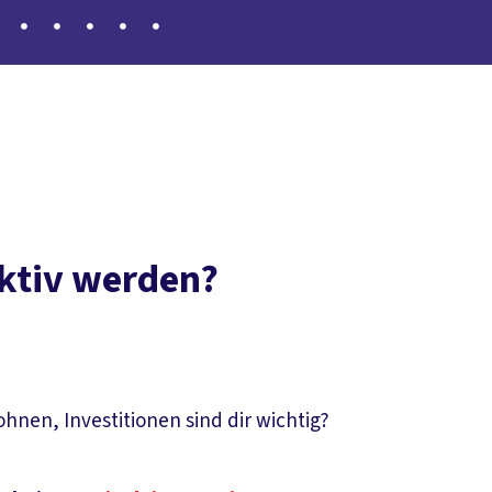
ldung
Justiz
Handwerk
Sozialversicherung
Jobcenter-Be
ktiv werden?
en, Investitionen sind dir wichtig?