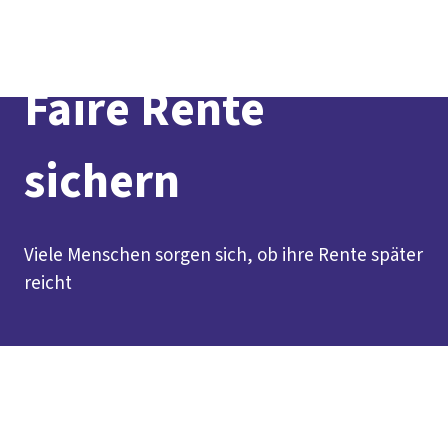
Presse
Karriere
Kontakt
DGB-Hauptseite
Über uns
Themen
Politik vor Ort
Faire Rente
Service
Mitmachen
sichern
Viele Menschen sorgen sich, ob ihre Rente später
reicht
Inhaltsverzeichnis
Damit Arbeit nicht in Armut endet
Warum das Thema
dich betrifft
Kurz erklärt
Das Problem in Berlin und
Brandenburg
Unsere Forderungen als DGB
Was jetzt