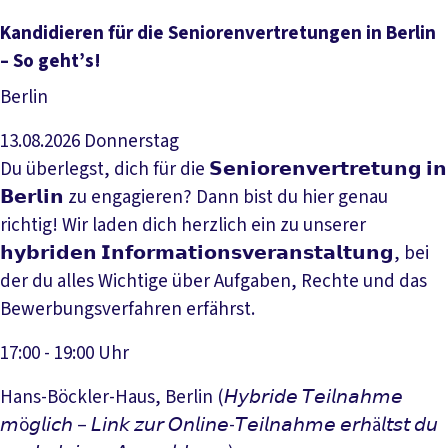
Kandidieren für die Seniorenvertretungen in Berlin
– So geht’s!
Berlin
13.08.2026
Donnerstag
Du überlegst, dich für die 𝗦𝗲𝗻𝗶𝗼𝗿𝗲𝗻𝘃𝗲𝗿𝘁𝗿𝗲𝘁𝘂𝗻𝗴 𝗶𝗻
𝗕𝗲𝗿𝗹𝗶𝗻 zu engagieren? Dann bist du hier genau
richtig! Wir laden dich herzlich ein zu unserer
𝗵𝘆𝗯𝗿𝗶𝗱𝗲𝗻 𝗜𝗻𝗳𝗼𝗿𝗺𝗮𝘁𝗶𝗼𝗻𝘀𝘃𝗲𝗿𝗮𝗻𝘀𝘁𝗮𝗹𝘁𝘂𝗻𝗴, bei
der du alles Wichtige über Aufgaben, Rechte und das
Bewerbungsverfahren erfährst.
17:00 - 19:00 Uhr
Hans-Böckler-Haus, Berlin (𝘏𝘺𝘣𝘳𝘪𝘥𝘦 𝘛𝘦𝘪𝘭𝘯𝘢𝘩𝘮𝘦
𝘮ö𝘨𝘭𝘪𝘤𝘩 – 𝘓𝘪𝘯𝘬 𝘻𝘶𝘳 𝘖𝘯𝘭𝘪𝘯𝘦-𝘛𝘦𝘪𝘭𝘯𝘢𝘩𝘮𝘦 𝘦𝘳𝘩ä𝘭𝘵𝘴𝘵 𝘥𝘶