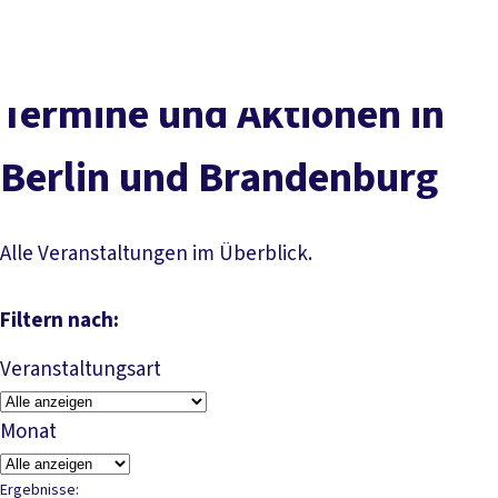
Presse
Karriere
Kontakt
DGB-Hauptseite
Über uns
Themen
Politik vor Ort
Termine und Aktionen in
Service
Mitmachen
Berlin und Brandenburg
Alle Veranstaltungen im Überblick.
Filtern nach:
Veranstaltungsart
Monat
Ergebnisse: