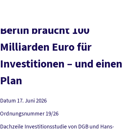
Presse
Karriere
Kontakt
DGB-Hauptseite
Über uns
Themen
Politik vor Ort
Berlin braucht 100
Service
Mitmachen
Milliarden Euro für
Investitionen – und einen
Plan
Datum
17. Juni 2026
Ordnungsnummer
19/26
Dachzeile
Investitionsstudie von DGB und Hans-