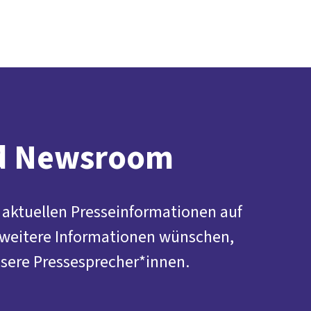
Presse
Karriere
Kontakt
DGB-Hauptseite
Über uns
Themen
Politik vor Ort
Service
Mitmachen
nd Newsroom
e aktuellen Presseinformationen auf
 weitere Informationen wünschen,
sere Pressesprecher*innen.