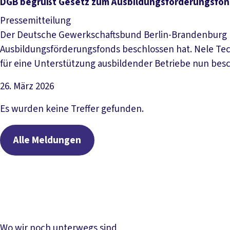
Artikel lesen
DGB begrüßt Gesetz zum Ausbildungsförderungsfon
Pressemitteilung
Der Deutsche Gewerkschaftsbund Berlin-Brandenburg b
Ausbildungsförderungsfonds beschlossen hat. Nele Tech
für eine Unterstützung ausbildender Betriebe nun besc
26. März 2026
Artikel lesen
Es wurden keine Treffer gefunden.
Alle Meldungen
Wo wir noch unterwegs sind