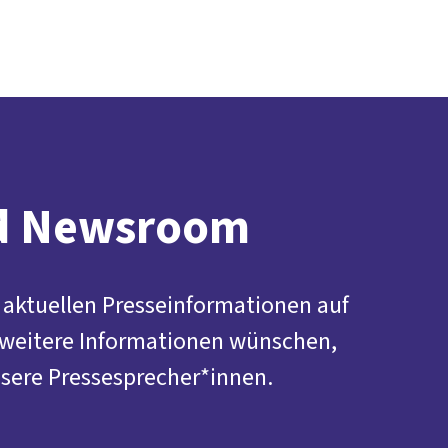
Presse
Karriere
Kontakt
DGB-Hauptseite
Über uns
Themen
Politik vor Ort
Service
Mitmachen
nd Newsroom
e aktuellen Presseinformationen auf
 weitere Informationen wünschen,
sere Pressesprecher*innen.