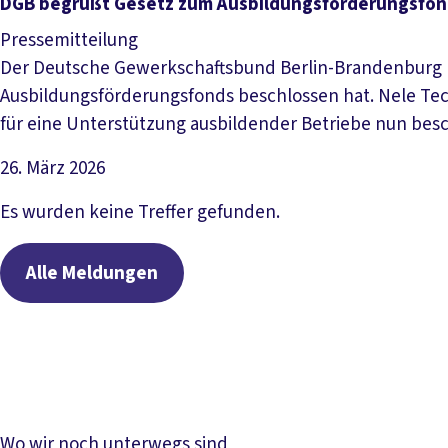
Artikel lesen
DGB begrüßt Gesetz zum Ausbildungsförderungsfon
Pressemitteilung
Der Deutsche Gewerkschaftsbund Berlin-Brandenburg b
Ausbildungsförderungsfonds beschlossen hat. Nele Tech
für eine Unterstützung ausbildender Betriebe nun besc
26. März 2026
Artikel lesen
Es wurden keine Treffer gefunden.
Alle Meldungen
Wo wir noch unterwegs sind