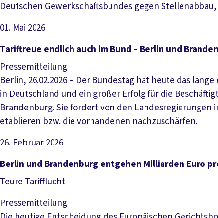
Deutschen Gewerkschaftsbundes gegen Stellenabbau, S
01. Mai 2026
Artikel lesen
Tariftreue endlich auch im Bund – Berlin und Bran
Pressemitteilung
Berlin, 26.02.2026 – Der Bundestag hat heute das lange
in Deutschland und ein großer Erfolg für die Beschäfti
Brandenburg. Sie fordert von den Landesregierungen i
etablieren bzw. die vorhandenen nachzuschärfen.
26. Februar 2026
Artikel lesen
Berlin und Brandenburg entgehen Milliarden Euro pr
Teure Tarifflucht
Pressemitteilung
Die heutige Entscheidung des Europäischen Gerichtshofs,