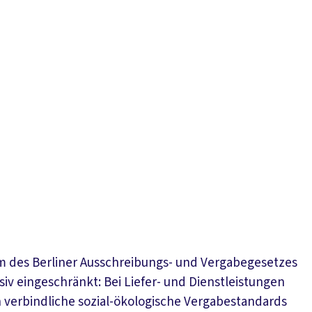
Presse
Karriere
Kontakt
DGB-Hauptseite
Über uns
Themen
Politik vor Ort
Service
Mitmachen
orm des Berliner Ausschreibungs- und Vergabegesetzes
v eingeschränkt: Bei Liefer- und Dienstleistungen
ten verbindliche sozial-ökologische Vergabestandards