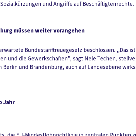
ozialkürzungen und Angriffe auf Beschäftigtenrechte.
denburg müssen weiter vorangehen
 erwartete Bundestariftreuegesetz beschlossen. „Das ist
gten und die Gewerkschaften", sagt Nele Techen, stellv
n Berlin und Brandenburg, auch auf Landesebene wirks
o Jahr
 die EU-Mindestlohnrichtlinie in zentralen Punkten zu b