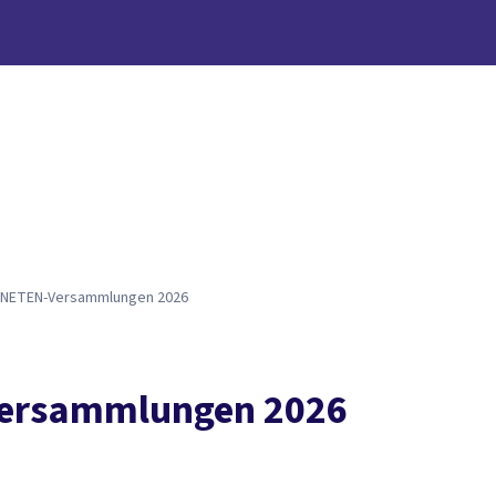
II. Daseinsvorsorge sichern – investieren statt
 sichern
VI. Öffentlichen Dienst stärken – gerecht und
agement ermöglichen
PDF-Download
DNETEN-Versammlungen 2026
nversammlungen 2026