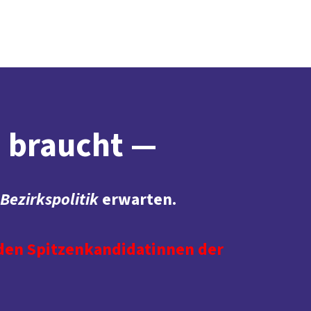
Presse
Karriere
Kontakt
DGB-Hauptseite
Über uns
Themen
Politik vor Ort
Service
Mitmachen
n braucht —
Bezirkspolitik
erwarten.
den Spitzenkandidatinnen der