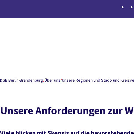
Inhaltsverzeichnis
I. Gute Arbeit sichern – Tarifbindung durchsetzen
II. W
kaputtsparen
IV. Gute Bildung – von der Kita bis zur H
attraktiv
VII. Bezahlbares Wohnen – auch für die, die Be
Wahlveranstaltungen
DGB Berlin-Brandenburg
/
Über uns
/
Unsere Regionen und Stadt- und Kreisv
Unsere Anforderungen zur 
Viele blicken mit Skepsis auf die bevorstehend