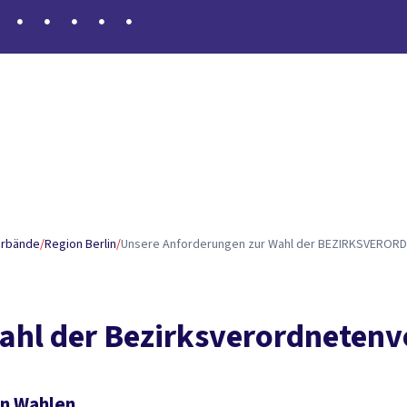
irtschaft stärken – sozial und ökologisch transformieren
I
ochschule
V. Ausbildung und Jugend fördern – Fachkräfte
rlin am Laufen halten
VIII. Demokratie schützen – Eng
erbände
/
Region Berlin
/
Unsere Anforderungen zur Wahl der BEZIRKSVEROR
Wahl der Bezirksverordnete
en Wahlen.