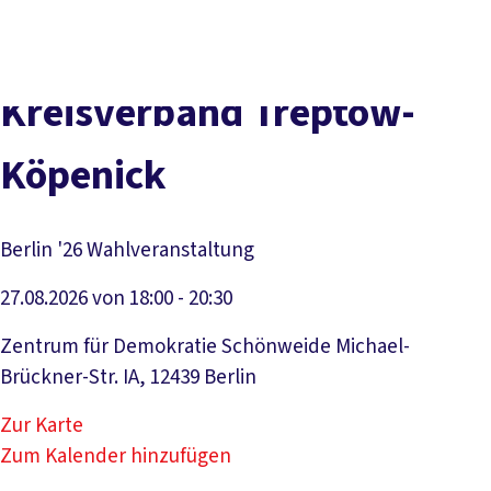
Presse
Karriere
Kontakt
DGB-Hauptseite
Über uns
Themen
Politik vor Ort
Kreisverband Treptow-
Service
Mitmachen
Köpenick
Berlin '26 Wahlveranstaltung
27.08.2026 von 18:00 - 20:30
Zentrum für Demokratie Schönweide Michael-
Brückner-Str. IA, 12439 Berlin
Zur Karte
Zum Kalender hinzufügen