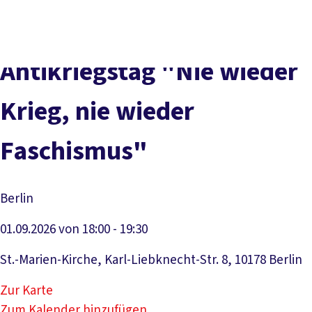
Presse
Karriere
Kontakt
DGB-Hauptseite
Über uns
Themen
Politik vor Ort
Antikriegstag "Nie wieder
Service
Mitmachen
Krieg, nie wieder
Faschismus"
Berlin
01.09.2026 von 18:00 - 19:30
St.-Marien-Kirche, Karl-Liebknecht-Str. 8, 10178 Berlin
Zur Karte
Zum Kalender hinzufügen