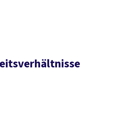
Presse
Karriere
Kontakt
DGB-Hauptseite
Über uns
Themen
Politik vor Ort
Service
Mitmachen
eitsverhältnisse