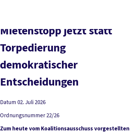
Presse
Karriere
Kontakt
DGB-Hauptseite
Über uns
Themen
Politik vor Ort
Mietenstopp jetzt statt
Service
Mitmachen
Torpedierung
demokratischer
Entscheidungen
Datum
02. Juli 2026
Ordnungsnummer
22/26
Zum heute vom Koalitionsausschuss vorgestellten