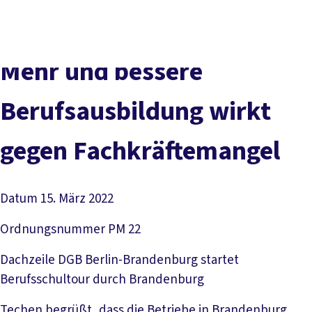
Presse
Karriere
Kontakt
DGB-Hauptseite
Über uns
Themen
Politik vor Ort
Mehr und bessere
Service
Mitmachen
Berufsausbildung wirkt
gegen Fachkräftemangel
Datum
15. März 2022
Ordnungsnummer
PM 22
Dachzeile
DGB Berlin-Brandenburg startet
Berufsschultour durch Brandenburg
Techen begrüßt, dass die Betriebe in Brandenburg