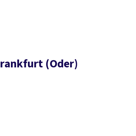
Presse
Karriere
Kontakt
DGB-Hauptseite
Über uns
Themen
Politik vor Ort
Service
Mitmachen
rankfurt (Oder)