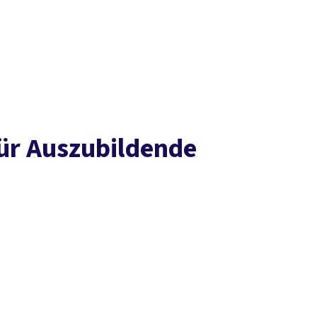
Presse
Karriere
Kontakt
DGB-Hauptseite
Über uns
Themen
Politik vor Ort
Service
Mitmachen
ür Auszubildende