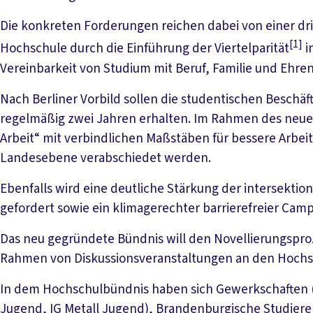
Die konkreten Forderungen reichen dabei von einer d
[1]
Hochschule durch die Einführung der Viertelparität
i
Vereinbarkeit von Studium mit Beruf, Familie und Ehre
Nach Berliner Vorbild sollen die studentischen Beschäft
regelmäßig zwei Jahren erhalten. Im Rahmen des neuen
Arbeit“ mit verbindlichen Maßstäben für bessere Arbei
Landesebene verabschiedet werden.
Ebenfalls wird eine deutliche Stärkung der intersekti
gefordert sowie ein klimagerechter barrierefreier Cam
Das neu gegründete Bündnis will den Novellierungspr
Rahmen von Diskussionsveranstaltungen an den Hochs
In dem Hochschulbündnis haben sich Gewerkschaften (G
Jugend, IG Metall Jugend), Brandenburgische Studie