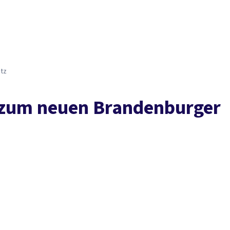
Presse
Karriere
Kontakt
DGB-Hauptseite
Über uns
Themen
Politik vor Ort
Service
Mitmachen
etz
n zum neuen Brandenburger