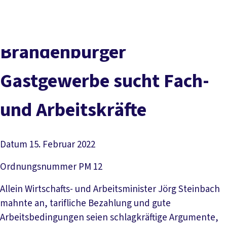
Presse
Karriere
Kontakt
DGB-Hauptseite
Über uns
Themen
Politik vor Ort
Brandenburger
Service
Mitmachen
Gastgewerbe sucht Fach-
und Arbeitskräfte
Datum
15. Februar 2022
Ordnungsnummer
PM 12
Allein Wirtschafts- und Arbeitsminister Jörg Steinbach
mahnte an, tarifliche Bezahlung und gute
Arbeitsbedingungen seien schlagkräftige Argumente,