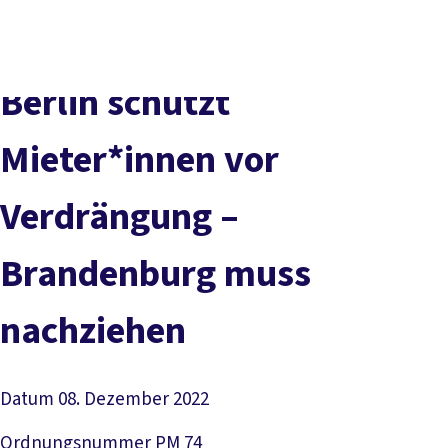
Presse
Karriere
Kontakt
DGB-Hauptseite
Über uns
Themen
Politik vor Ort
Berlin schützt
Service
Mitmachen
Mieter*innen vor
Verdrängung –
Brandenburg muss
nachziehen
Datum
08. Dezember 2022
Ordnungsnummer
PM 74