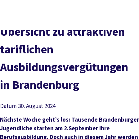
Presse
Karriere
Kontakt
DGB-Hauptseite
Über uns
Themen
Politik vor Ort
Übersicht zu attraktiven
Service
Mitmachen
tariflichen
Ausbildungsvergütungen
in Brandenburg
Datum
30. August 2024
Nächste Woche geht’s los: Tausende Brandenburger
Jugendliche starten am 2.September ihre
Berufsausbildung. Doch auch in diesem Jahr werden