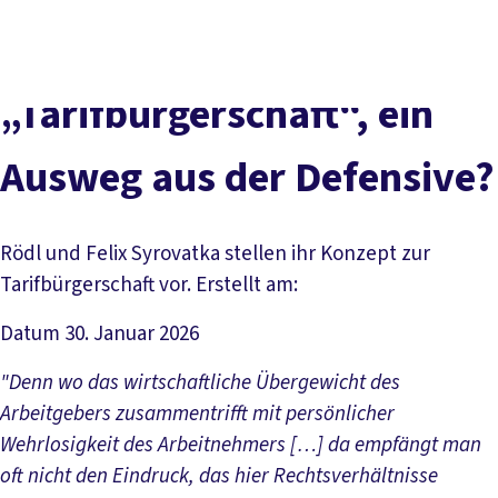
Presse
Karriere
Kontakt
DGB-Hauptseite
Über uns
Themen
Politik vor Ort
„Tarifbürgerschaft“, ein
Service
Mitmachen
Ausweg aus der Defensive?
Rödl und Felix Syrovatka stellen ihr Konzept zur
Tarifbürgerschaft vor. Erstellt am:
Datum
30. Januar 2026
"Denn wo das wirtschaftliche Übergewicht des
Arbeitgebers zusammentrifft mit persönlicher
Wehrlosigkeit des Arbeitnehmers […] da empfängt man
oft nicht den Eindruck, das hier Rechtsverhältnisse