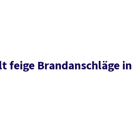
Presse
Karriere
Kontakt
DGB-Hauptseite
Über uns
Themen
Politik vor Ort
Service
Mitmachen
lt feige Brandanschläge in