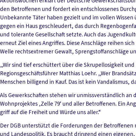
Aktionswochen erklärt der Deutsche Gewerkschaftsbund
den Betroffenen und fordert ein entschlossenes Durchgr
Unbekannte Täter haben gezielt und im vollen Wissen
gegen ein Haus geschleudert, das durch Regenbogenfa
und tolerante Gesellschaft setzte. Auch das Jugendku
erneut Ziel eines Angriffes. Diese Anschläge reihen sic
Welle rechtsextremer Gewalt, Sprengstoffanschläge 
„Wir sind tief erschüttert über die Skrupellosigkeit un
Regionsgeschäftsführer Matthias Loehr. „Wer Brandsät
Menschen billigend in Kauf. Das ist kein Vandalismus, d
Als Gewerkschaften stehen wir unmissverständlich an
Wohnprojektes ‚Zelle 79‘ und aller Betroffenen. Ein Angr
griff auf die Freiheit und Würde uns aller.“
Der DGB unterstützt die Forderungen der Betroffene
und Landespolitik. Es braucht dringend einen eigenen,