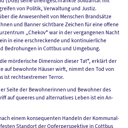
 (DGB) seine uneingeschränkte Solidarität mit
eifen von Politik, Verwaltung und Justiz.
 über die Anwesenheit von Menschen Brandsätze
hnen und Banner sichtbare Zeichen für eine offene
lturzentrum „Chekov“ war in der vergangenen Nacht
h ein in eine erschreckende und kontinuierliche
und Bedrohungen in Cottbus und Umgebung.
d die mörderische Dimension dieser Tat“, erklärt der
ze auf bewohnte Häuser wirft, nimmt den Tod von
as ist rechtsextremer Terror.
 der Seite der Bewohnerinnen und Bewohner des
iff auf queeres und alternatives Leben ist ein An-
n nach einem konsequenten Handeln der Kommunal-
 festen Standort der Opferperspektive in Cottbus