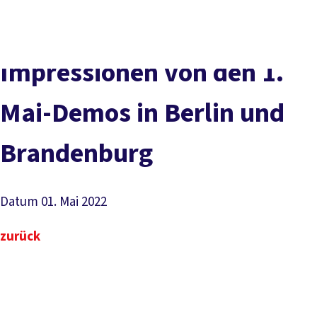
Presse
Karriere
Kontakt
DGB-Hauptseite
Über uns
Themen
Politik vor Ort
Impressionen von den 1.
Service
Mitmachen
Mai-Demos in Berlin und
Brandenburg
Datum
01. Mai 2022
zurück