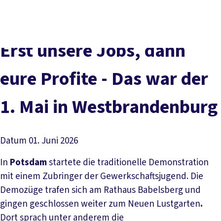
Presse
Karriere
Kontakt
DGB-Hauptseite
Über uns
Themen
Politik vor Ort
Erst unsere Jobs, dann
Service
Mitmachen
eure Profite - Das war der
1. Mai in Westbrandenburg
Datum
01. Juni 2026
In
Potsdam
startete die traditionelle Demonstration
mit einem Zubringer der Gewerkschaftsjugend. Die
Demozüge trafen sich am Rathaus Babelsberg und
gingen geschlossen weiter zum Neuen Lustgarten
.
Dort sprach unter anderem die